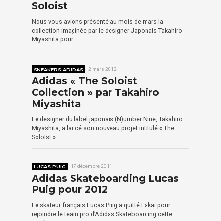
Soloist
Nous vous avions présenté au mois de mars la
collection imaginée par le designer Japonais Takahiro
Miyashita pour…
SNEAKERS ADIDAS
2 mars 2012
Adidas « The Soloist
Collection » par Takahiro
Miyashita
Le designer du label japonais (N)umber Nine, Takahiro
Miyashita, a lancé son nouveau projet intitulé « The
SoloIst »…
LUCAS PUIG
17 décembre 2011
Adidas Skateboarding Lucas
Puig pour 2012
Le skateur français Lucas Puig a quitté Lakai pour
rejoindre le team pro d’Adidas Skateboarding cette