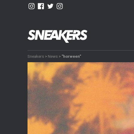
Sneakers
>
News
>
"horween"