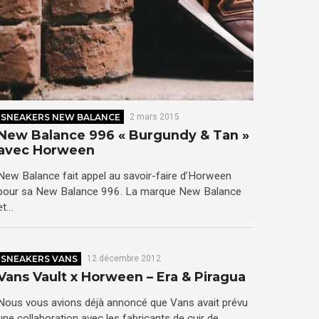
SNEAKERS NEW BALANCE
2 mars 2015
New Balance 996 « Burgundy & Tan »
avec Horween
New Balance fait appel au savoir-faire d’Horween
pour sa New Balance 996. La marque New Balance
et…
SNEAKERS VANS
12 décembre 2012
Vans Vault x Horween – Era & Piragua
Nous vous avions déjà annoncé que Vans avait prévu
une collaboration avec les fabricants de cuir de…