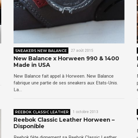
SNEAKERS NEW BALANCE
27 août 2015
New Balance x Horween 990 & 1400
Made in USA
New Balance fait appel à Horween. New Balance
fabrique une partie de ses sneakers aux Etats-Unis.
La…
REEBOK CLASSIC LEATHER
1 octobre 2013
Reebok Classic Leather Horween –
Disponible
Reebok fête dignement sa Reebok Classic Leather