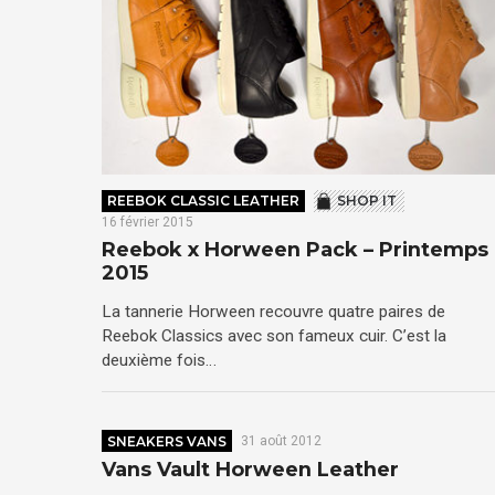
REEBOK CLASSIC LEATHER
SHOP IT
16 février 2015
Reebok x Horween Pack – Printemps
2015
La tannerie Horween recouvre quatre paires de
Reebok Classics avec son fameux cuir. C’est la
deuxième fois…
SNEAKERS VANS
31 août 2012
Vans Vault Horween Leather