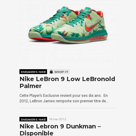
SNEAKERS NIKE
SHOP IT
Nike LeBron 9 Low LeBronold
Palmer
Cette Player’s Exclusive revient pour ses dix ans. En
2012, LeBron James remporte son premier titre de…
SNEAKERS NIKE
18 mai 2012
Nike Lebron 9 Dunkman –
Disponible