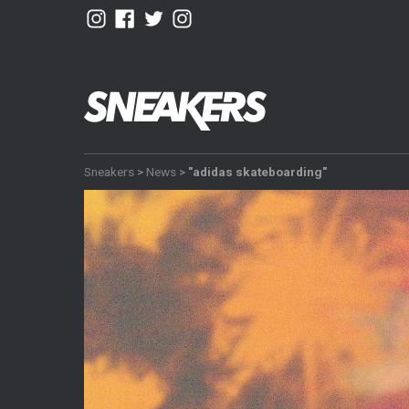
Sneakers
>
News
>
"adidas skateboarding"