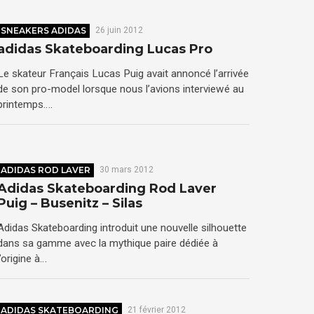
SNEAKERS ADIDAS
26 juin 2012
adidas Skateboarding Lucas Pro
Le skateur Français Lucas Puig avait annoncé l’arrivée
de son pro-model lorsque nous l’avions interviewé au
printemps….
ADIDAS ROD LAVER
30 mars 2012
Adidas Skateboarding Rod Laver
Puig – Busenitz – Silas
Adidas Skateboarding introduit une nouvelle silhouette
dans sa gamme avec la mythique paire dédiée à
l’origine à…
ADIDAS SKATEBOARDING
21 février 2012