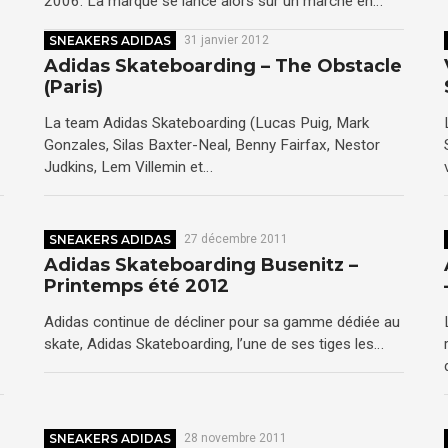
2006. La marque se lance alors sur un marché en…
SNEAKERS ADIDAS
31 janvier 2012
Adidas Skateboarding – The Obstacle
(Paris)
La team Adidas Skateboarding (Lucas Puig, Mark
Gonzales, Silas Baxter-Neal, Benny Fairfax, Nestor
Judkins, Lem Villemin et…
SNEAKERS ADIDAS
27 décembre 2011
Adidas Skateboarding Busenitz –
Printemps été 2012
Adidas continue de décliner pour sa gamme dédiée au
skate, Adidas Skateboarding, l’une de ses tiges les…
SNEAKERS ADIDAS
28 novembre 2011