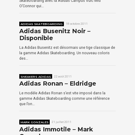
Skateboarding avec la Adidas Campus Vulc Mid
O’Connor qui…
ADIDAS SKATEBOARDING
18 octobre 2011
Adidas Busenitz Noir –
Disponible
La Adidas Busenitz est désormais une tige classique de
la gamme Adidas Skateboarding. Un nouveau coloris
des…
SNEAKERS ADIDAS
22 août 2011
Adidas Ronan – Eldridge
Le modèle Adidas Ronan s’est vite imposé dans la
gamme Adidas Skateboarding comme une référence
que l’on…
MARK GONZALES
21 juillet 2011
Adidas Immotile – Mark