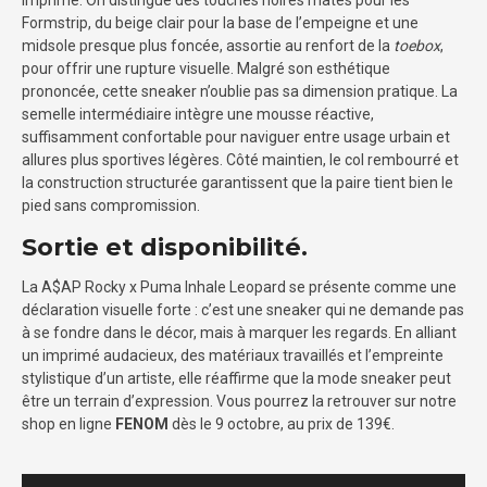
imprimé. On distingue des touches noires mates pour les
Formstrip, du beige clair pour la base de l’empeigne et une
midsole presque plus foncée, assortie au renfort de la
toebox
,
pour offrir une rupture visuelle. Malgré son esthétique
prononcée, cette sneaker n’oublie pas sa dimension pratique. La
semelle intermédiaire intègre une mousse réactive,
suffisamment confortable pour naviguer entre usage urbain et
allures plus sportives légères. Côté maintien, le col rembourré et
la construction structurée garantissent que la paire tient bien le
pied sans compromission.
Sortie et disponibilité.
La A$AP Rocky x Puma Inhale Leopard se présente comme une
déclaration visuelle forte : c’est une sneaker qui ne demande pas
à se fondre dans le décor, mais à marquer les regards. En alliant
un imprimé audacieux, des matériaux travaillés et l’empreinte
stylistique d’un artiste, elle réaffirme que la mode sneaker peut
être un terrain d’expression. Vous pourrez la retrouver sur notre
shop en ligne
FENOM
dès le 9 octobre, au prix de 139€.