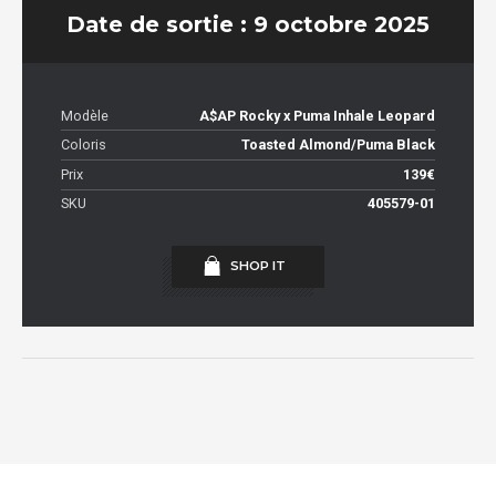
Date de sortie : 9 octobre 2025
Modèle
A$AP Rocky x Puma Inhale Leopard
Coloris
Toasted Almond/Puma Black
Prix
139€
SKU
405579-01
SHOP IT