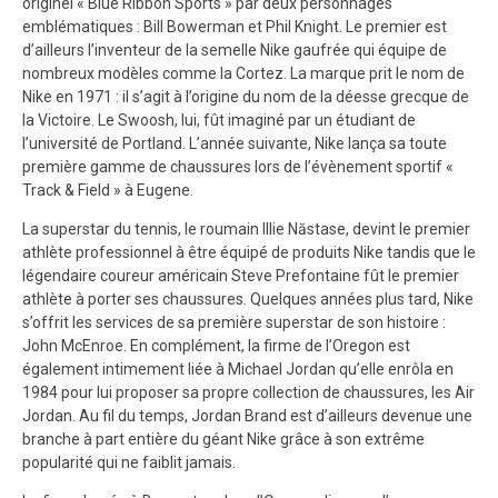
originel « Blue Ribbon Sports » par deux personnages
emblématiques : Bill Bowerman et Phil Knight. Le premier est
d’ailleurs l’inventeur de la semelle Nike gaufrée qui équipe de
nombreux modèles comme la Cortez. La marque prit le nom de
Nike en 1971 : il s’agit à l’origine du nom de la déesse grecque de
la Victoire. Le Swoosh, lui, fût imaginé par un étudiant de
l’université de Portland. L’année suivante, Nike lança sa toute
première gamme de chaussures lors de l’évènement sportif «
Track & Field » à Eugene.
La superstar du tennis, le roumain Illie Năstase, devint le premier
athlète professionnel à être équipé de produits Nike tandis que le
légendaire coureur américain Steve Prefontaine fût le premier
athlète à porter ses chaussures. Quelques années plus tard, Nike
s’offrit les services de sa première superstar de son histoire :
John McEnroe. En complément, la firme de l’Oregon est
également intimement liée à Michael Jordan qu’elle enrôla en
1984 pour lui proposer sa propre collection de chaussures, les Air
Jordan. Au fil du temps, Jordan Brand est d’ailleurs devenue une
branche à part entière du géant Nike grâce à son extrême
popularité qui ne faiblit jamais.