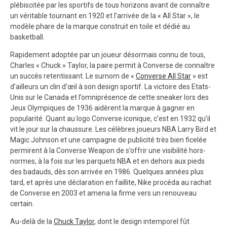
plébiscitée par les sportifs de tous horizons avant de connaître
un véritable tournant en 1920 et l’arrivée de la « All Star », le
modèle phare de la marque construit en toile et dédié au
basketball.
Rapidement adoptée par un joueur désormais connu de tous,
Charles « Chuck » Taylor, la paire permit à Converse de connaître
un succès retentissant. Le surnom de «
Converse All Star
» est
d’ailleurs un clin d’œil à son design sportif. La victoire des Etats-
Unis sur le Canada et l’omniprésence de cette sneaker lors des
Jeux Olympiques de 1936 aidèrent la marque à gagner en
popularité. Quant au logo Converse iconique, c’est en 1932 qu’il
vit le jour sur la chaussure. Les célèbres joueurs NBA Larry Bird et
Magic Johnson et une campagne de publicité très bien ficelée
permirent à la Converse Weapon de s’offrir une visibilité hors-
normes, à la fois sur les parquets NBA et en dehors aux pieds
des badauds, dès son arrivée en 1986. Quelques années plus
tard, et après une déclaration en faillite, Nike procéda au rachat
de Converse en 2003 et amena la firme vers un renouveau
certain.
Au-delà de la
Chuck Taylor
, dont le design intemporel fût