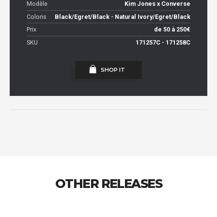
Modèle
Kim Jones x Converse
Coloris
Black/Egret/Black - Natural Ivory/Egret/Black
Prix
de 50 à 250€
SKU
171257C - 171258C
SHOP IT
OTHER RELEASES