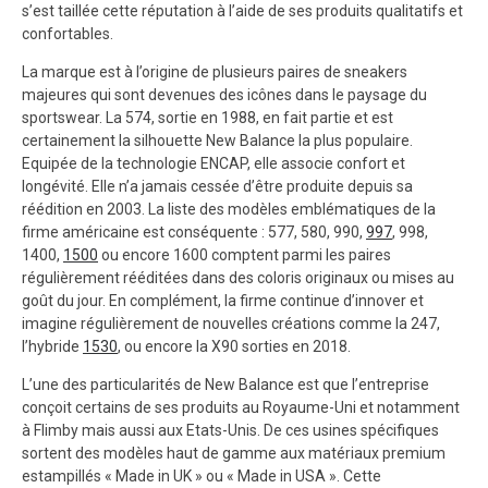
s’est taillée cette réputation à l’aide de ses produits qualitatifs et
confortables.
La marque est à l’origine de plusieurs paires de sneakers
majeures qui sont devenues des icônes dans le paysage du
sportswear. La 574, sortie en 1988, en fait partie et est
certainement la silhouette New Balance la plus populaire.
Equipée de la technologie ENCAP, elle associe confort et
longévité. Elle n’a jamais cessée d’être produite depuis sa
réédition en 2003. La liste des modèles emblématiques de la
firme américaine est conséquente : 577, 580, 990,
997
, 998,
1400,
1500
ou encore 1600 comptent parmi les paires
régulièrement rééditées dans des coloris originaux ou mises au
goût du jour. En complément, la firme continue d’innover et
imagine régulièrement de nouvelles créations comme la 247,
l’hybride
1530
, ou encore la X90 sorties en 2018.
L’une des particularités de New Balance est que l’entreprise
conçoit certains de ses produits au Royaume-Uni et notamment
à Flimby mais aussi aux Etats-Unis. De ces usines spécifiques
sortent des modèles haut de gamme aux matériaux premium
estampillés « Made in UK » ou « Made in USA ». Cette