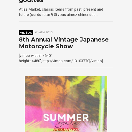
gouttes
Atlas Market, classic items from past, present and
future (oui du futur !) Si vous aimez chiner des…
VIDÉOS
6 juillet 2010
8th Annual Vintage Japanese
Motorcycle Show
[vimeo width= »640″
height= »480″]http://vimeo.com/13103770[/vimeo]