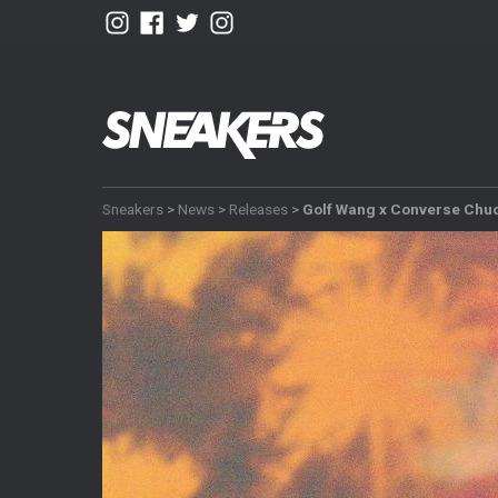
Sneakers
>
News
>
Releases
>
Golf Wang x Converse Chuc