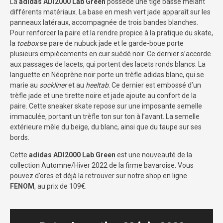
La
adidas ADI2000 Lab Green
possède une tige basse mêlant
différents matériaux. La base en mesh vert jade apparaît sur les
panneaux latéraux, accompagnée de trois bandes blanches.
Pour renforcer la paire et la rendre propice à la pratique du skate,
la
toebox
se pare de nubuck jade et le garde-boue porte
plusieurs empiècements en cuir suédé noir. Ce dernier s’accorde
aux passages de lacets, qui portent des lacets ronds blancs. La
languette en Néoprène noir porte un trèfle adidas blanc, qui se
marie au
sockliner
et au
heeltab
. Ce dernier est embossé d’un
trèfle jade et une tirette noire et jade ajoute au confort de la
paire. Cette sneaker skate repose sur une imposante semelle
immaculée, portant un trèfle ton sur ton à l’avant. La semelle
extérieure mêle du beige, du blanc, ainsi que du taupe sur ses
bords.
Cette
adidas ADI2000 Lab Green
est une nouveauté de la
collection Automne/Hiver 2022 de la firme bavaroise. Vous
pouvez d’ores et déjà la retrouver sur notre shop en ligne
FENOM
, au prix de 109€.