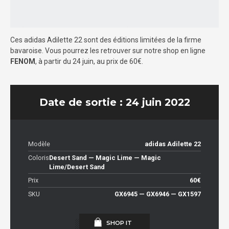
Ces adidas Adilette 22 sont des éditions limitées de la firme
bavaroise. Vous pourrez les retrouver sur notre shop en ligne
FENOM
, à partir du 24 juin, au prix de 60€.
Date de sortie : 24 juin 2022
Modèle
adidas Adilette 22
Coloris
Desert Sand — Magic Lime — Magic
Lime/Desert Sand
Prix
60€
SKU
GX6945 — GX6946 — GX1597
SHOP IT