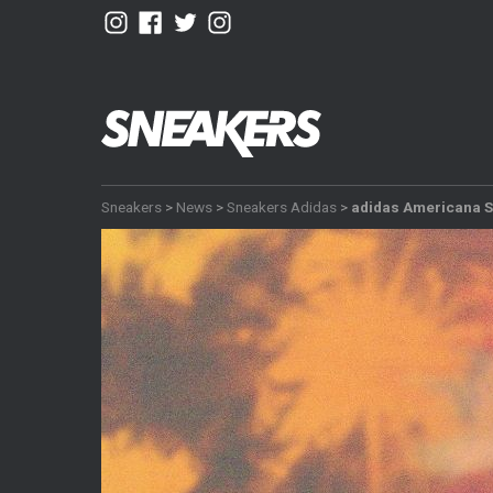
Sneakers
>
News
>
Sneakers Adidas
>
adidas Americana S