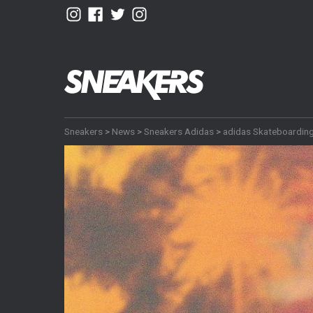
Sneakers
>
News
>
Sneakers Adidas
>
adidas Skateboardin