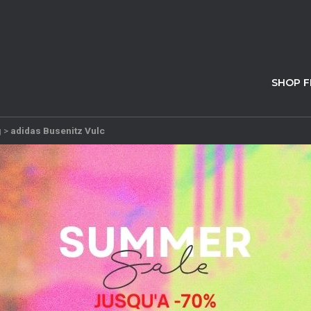
SHOP 
g
>
adidas Busenitz Vulc