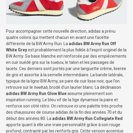
Pour accompagner cette nouvelle direction, adidas a prévu
quatre coloris qui mettent chacun en avant une facette
différente de la BW Army Run. La
adidas BW Army Run Off
White Grey
est probablement la plus fidèle à l’esprit originel de la
BW Army. Sa base blanche est renforcée par des empiècements
en cuir suédé gris sur la
toebox
, le talon et les passages de
lacets. Ces derniers sont portés par une languette crème, liserée
de gris et assortie à la semelle intermédiaire. La bande latérale,
typique de la ligne BW Army, se pare de cuir lisse noir, que l’on
retrouve sur le
heeltab
, brodé d’un laurier blanc. La déclinaison
adidas BW Army Run Glow Blue
assume pleinement son
inspiration running. Le bleu vif de la tige dynamise la paire et
renforce son côté rétro. On retrouve ici une palette très proche
des chaussures de course adidas de la fin des années 70 et du
début des années 80. La
adidas BW Army Run Collegiate Red
apporte quant à elle une vraie personnalité grâce à son rouge
profond, contrasté par les renforts gris. Cette version accentue