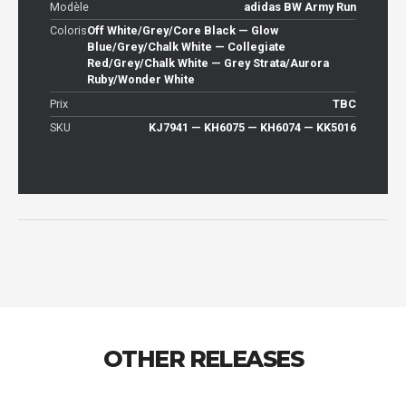
Modèle
adidas BW Army Run
Coloris
Off White/Grey/Core Black — Glow
Blue/Grey/Chalk White — Collegiate
Red/Grey/Chalk White — Grey Strata/Aurora
Ruby/Wonder White
Prix
TBC
SKU
KJ7941 — KH6075 — KH6074 — KK5016
OTHER RELEASES