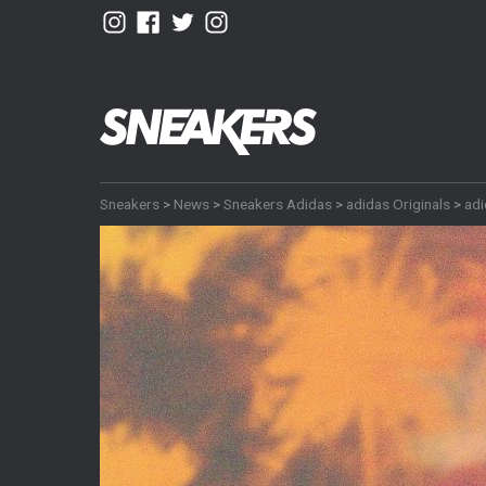
Sneakers
>
News
>
Sneakers Adidas
>
adidas Originals
>
adi