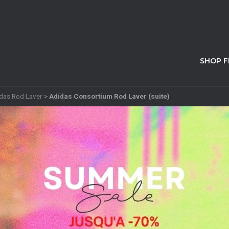
SHOP 
das Rod Laver
>
Adidas Consortium Rod Laver (suite)