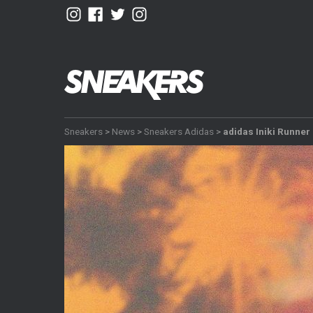
Sneakers
>
News
>
Sneakers Adidas
>
adidas Iniki Runner