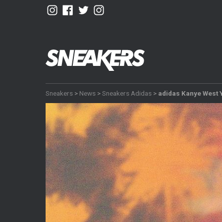
Sneakers
>
News
>
Sneakers Adidas
>
adidas Kanye West 