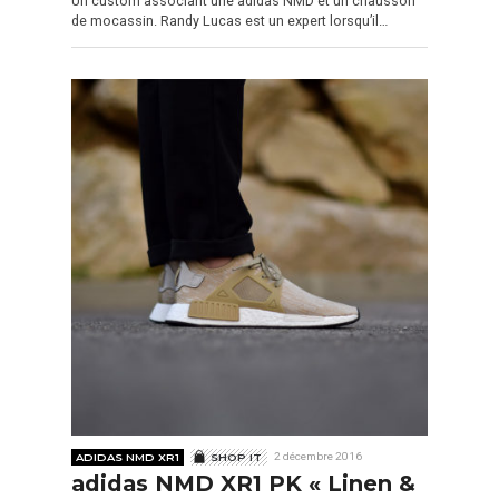
Un custom associant une adidas NMD et un chausson
de mocassin. Randy Lucas est un expert lorsqu’il…
ADIDAS NMD XR1
SHOP IT
2 décembre 2016
adidas NMD XR1 PK « Linen &