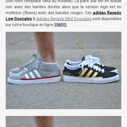
(son nom remplace celui du modèle). La paire
low
est en suede
noir avec des bandes dorées alors que la version
high
est en
molleton (fleece) avec des bandes rouges. Ces
adidas Rayado
Low Gonzales
&
Adidas Rayado Mid Gonzales
sont disponibles
sur notre boutique en ligne
SNKRS
.