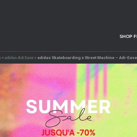
SHOP 
g
>
adidas Adi Ease
>
adidas Skateboarding x Street Machine – Adi-Ease