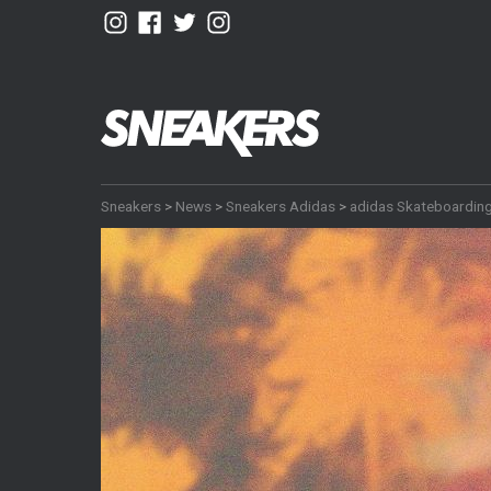
Sneakers
>
News
>
Sneakers Adidas
>
adidas Skateboardin