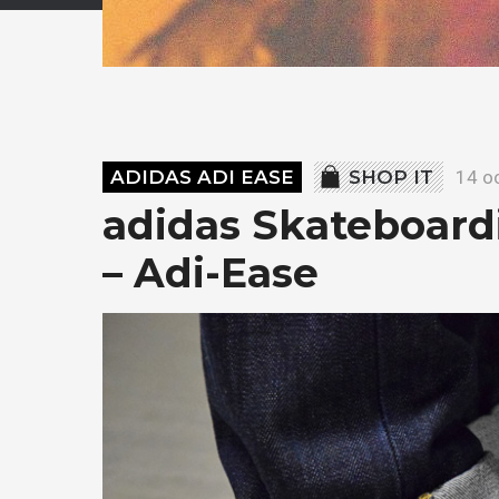
ADIDAS ADI EASE
SHOP IT
14 o
adidas Skateboard
– Adi-Ease