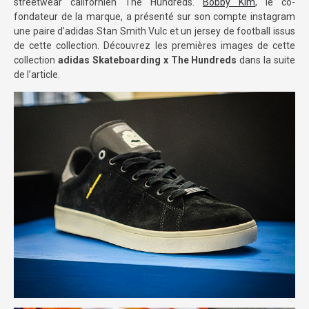
streetwear californien The Hundreds.
Bobby Kim
, le co-
fondateur de la marque, a présenté sur son compte instagram
une paire d’adidas Stan Smith Vulc et un jersey de football issus
de cette collection. Découvrez les premières images de cette
collection
adidas Skateboarding x The Hundreds
dans la suite
de l’article.