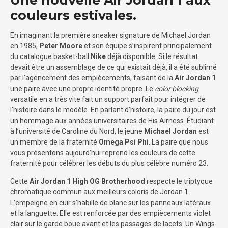
couleurs estivales.
En imaginant la première sneaker signature de Michael Jordan
en 1985,
Peter Moore
et son équipe s’inspirent principalement
du catalogue basket-ball
Nike
déjà disponible. Si le résultat
devait être un assemblage de ce qui existait déjà, il a été sublimé
par l’agencement des empiècements, faisant de la
Air Jordan 1
une paire avec une propre identité propre. Le
color blocking
versatile en a très vite fait un support parfait pour intégrer de
l’histoire dans le modèle. En parlant d’histoire, la paire du jour est
un hommage aux années universitaires de His Airness. Étudiant
à l’université de Caroline du Nord, le jeune
Michael Jordan
est
un membre de la fraternité
Omega Psi Phi
. La paire que nous
vous présentons aujourd’hui reprend les couleurs de cette
fraternité pour célébrer les débuts du plus célèbre numéro 23.
Cette
Air Jordan 1 High OG Brotherhood
respecte le triptyque
chromatique commun aux meilleurs coloris de Jordan 1.
L’empeigne en cuir s’habille de blanc sur les panneaux latéraux
et la languette. Elle est renforcée par des empiècements violet
clair sur le garde boue avant et les passages de lacets. Un Wings