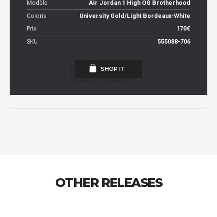
Modèle
Air Jordan 1 High OG Brotherhood
Coloris
University Gold/Light Bordeaux-White
Prix
170€
SKU
555088-706
SHOP IT
OTHER RELEASES