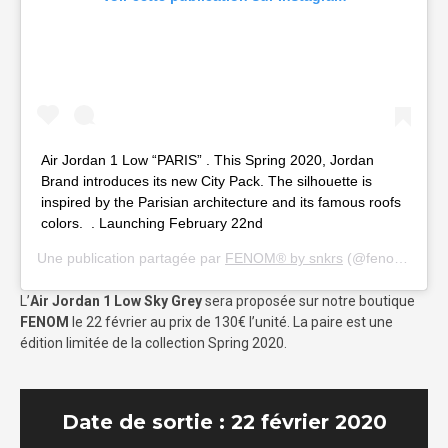
Air Jordan 1 Low “PARIS”⁣ ⁣.⁣ ⁣This Spring 2020, Jordan
Brand introduces its new City Pack. The silhouette is
inspired by the Parisian architecture and its famous roofs
colors. ⁣ ⁣.⁣ ⁣Launching February 22nd⁣ ⁣
Une publication partagée par
FENOM® by snkrs
(@fenom) le
13
L’
Air Jordan 1 Low Sky Grey
sera proposée sur notre boutique
FENOM
le 22 février au prix de 130€ l’unité. La paire est une
édition limitée de la collection Spring 2020.
Date de sortie : 22 février 2020