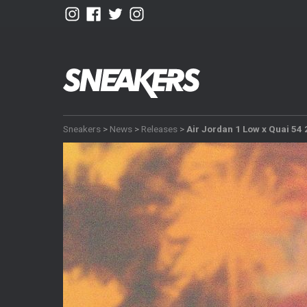
Sneakers
>
News
>
Releases
>
Air Jordan 1 Low x Quai 54