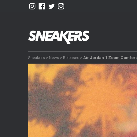
Sneakers
>
News
>
Releases
>
Air Jordan 1 Zoom Comfort