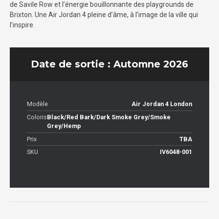
de Savile Row et l’énergie bouillonnante des playgrounds de
Brixton. Une Air Jordan 4 pleine d’âme, à l’image de la ville qui
l’inspire.
Date de sortie : Automne 2026
Modèle
Air Jordan 4 London
Coloris
Black/Red Bark/Dark Smoke Grey/Smoke
Grey/Hemp
Prix
TBA
SKU
IV6048-001