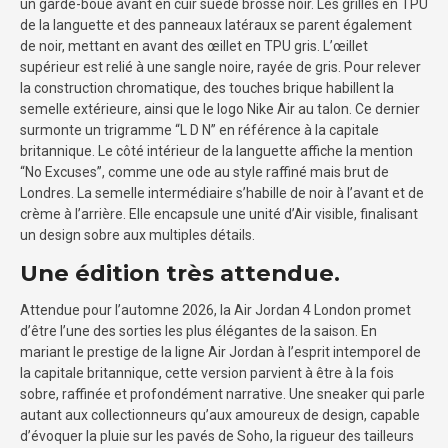
un garde-boue avant en cuir suédé brosse noir. Les grilles en TPU
de la languette et des panneaux latéraux se parent également
de noir, mettant en avant des œillet en TPU gris. L’œillet
supérieur est relié à une sangle noire, rayée de gris. Pour relever
la construction chromatique, des touches brique habillent la
semelle extérieure, ainsi que le logo Nike Air au talon. Ce dernier
surmonte un trigramme “L D N” en référence à la capitale
britannique. Le côté intérieur de la languette affiche la mention
“No Excuses”, comme une ode au style raffiné mais brut de
Londres. La semelle intermédiaire s’habille de noir à l’avant et de
crème à l’arrière. Elle encapsule une unité d’Air visible, finalisant
un design sobre aux multiples détails.
Une édition très attendue.
Attendue pour l’automne 2026, la Air Jordan 4 London promet
d’être l’une des sorties les plus élégantes de la saison. En
mariant le prestige de la ligne Air Jordan à l’esprit intemporel de
la capitale britannique, cette version parvient à être à la fois
sobre, raffinée et profondément narrative. Une sneaker qui parle
autant aux collectionneurs qu’aux amoureux de design, capable
d’évoquer la pluie sur les pavés de Soho, la rigueur des tailleurs