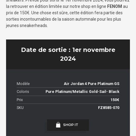
sneakers. Prévue pour sortir le 1er novembre 2024, vous pourrez
la retrouver en édition limitée sur notre shop en ligne
FENOM
au
prix de 150€. Une chose est sûre, cette édition fera partie des
sorties incontournables de la saison automnale pour les plus
jeunes sneakerheads.
Date de sortie : 1er novembre
2024
Modèle
Air Jordan 4 Pure Platinum GS
Coloris
Pure Platinum/Metallic Gold-Sail- Black
Prix
150€
SKU
FZ8585-070
SHOP IT