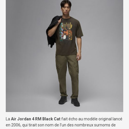
La
Air Jordan 4 RM Black Cat
fait écho au modèle original lancé
en 2006, qui tirait son nom de l’un des nombreux surnoms de