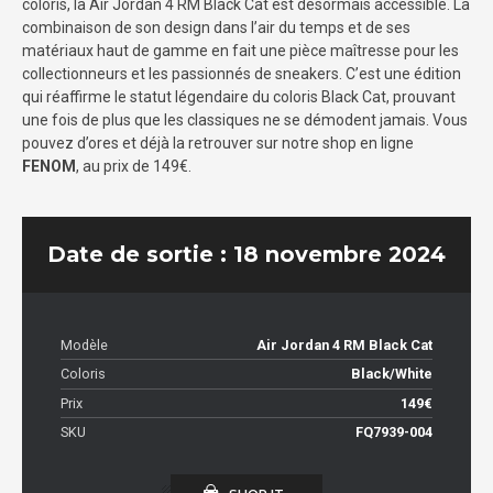
coloris, la Air Jordan 4 RM Black Cat est désormais accessible. La
combinaison de son design dans l’air du temps et de ses
matériaux haut de gamme en fait une pièce maîtresse pour les
collectionneurs et les passionnés de sneakers. C’est une édition
qui réaffirme le statut légendaire du coloris Black Cat, prouvant
une fois de plus que les classiques ne se démodent jamais. Vous
pouvez d’ores et déjà la retrouver sur notre shop en ligne
FENOM
, au prix de 149€.
Date de sortie : 18 novembre 2024
Modèle
Air Jordan 4 RM Black Cat
Coloris
Black/White
Prix
149€
SKU
FQ7939-004