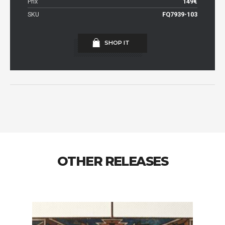
Prix
149€
SKU
FQ7939-103
SHOP IT
OTHER RELEASES