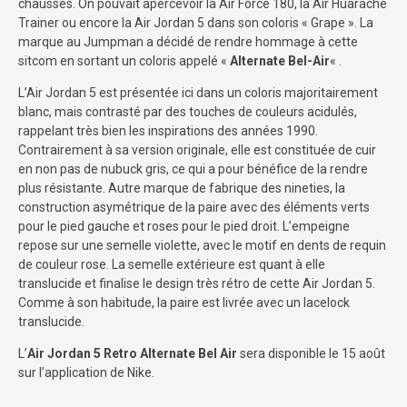
chaussés. On pouvait apercevoir la Air Force 180, la Air Huarache
Trainer ou encore la Air Jordan 5 dans son coloris « Grape ». La
marque au Jumpman a décidé de rendre hommage à cette
sitcom en sortant un coloris appelé «
Alternate Bel-Air
« .
L’Air Jordan 5 est présentée ici dans un coloris majoritairement
blanc, mais contrasté par des touches de couleurs acidulés,
rappelant très bien les inspirations des années 1990.
Contrairement à sa version originale, elle est constituée de cuir
en non pas de nubuck gris, ce qui a pour bénéfice de la rendre
plus résistante. Autre marque de fabrique des nineties, la
construction asymétrique de la paire avec des éléments verts
pour le pied gauche et roses pour le pied droit. L’empeigne
repose sur une semelle violette, avec le motif en dents de requin
de couleur rose. La semelle extérieure est quant à elle
translucide et finalise le design très rétro de cette Air Jordan 5.
Comme à son habitude, la paire est livrée avec un lacelock
translucide.
L’
Air Jordan 5 Retro Alternate Bel Air
sera disponible le 15 août
sur l’application de Nike.