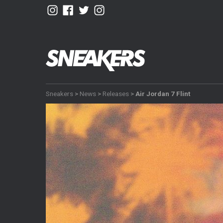
Sneakers
>
News
>
Releases
>
Air Jordan 7 Flint