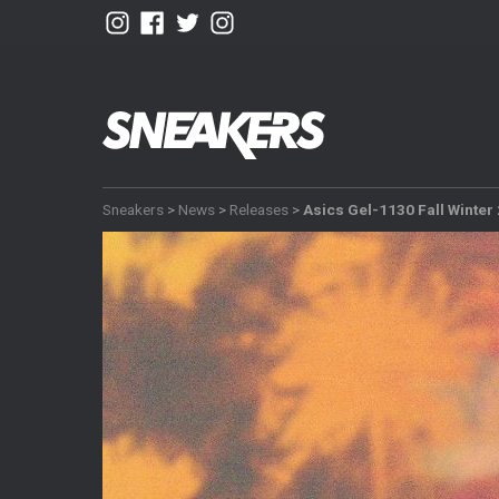
Sneakers
>
News
>
Releases
>
Asics Gel-1130 Fall Winter