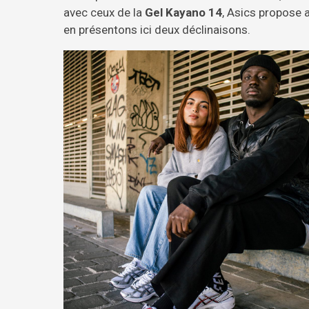
avec ceux de la
Gel Kayano 14
, Asics propose 
en présentons ici deux déclinaisons.