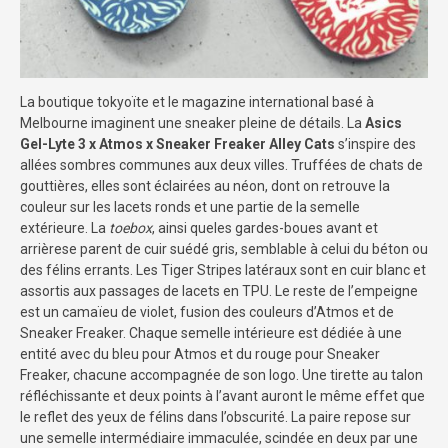
La boutique tokyoïte et le magazine international basé à
Melbourne imaginent une sneaker pleine de détails. La
Asics
Gel-Lyte 3 x Atmos x Sneaker Freaker Alley Cats
s’inspire des
allées sombres communes aux deux villes. Truffées de chats de
gouttières, elles sont éclairées au néon, dont on retrouve la
couleur sur les lacets ronds et une partie de la semelle
extérieure. La
toebox
, ainsi queles gardes-boues avant et
arrièrese parent de cuir suédé gris, semblable à celui du béton ou
des félins errants. Les Tiger Stripes latéraux sont en cuir blanc et
assortis aux passages de lacets en TPU. Le reste de l’empeigne
est un camaïeu de violet, fusion des couleurs d’Atmos et de
Sneaker Freaker. Chaque semelle intérieure est dédiée à une
entité avec du bleu pour Atmos et du rouge pour Sneaker
Freaker, chacune accompagnée de son logo. Une tirette au talon
réfléchissante et deux points à l’avant auront le même effet que
le reflet des yeux de félins dans l’obscurité. La paire repose sur
une semelle intermédiaire immaculée, scindée en deux par une