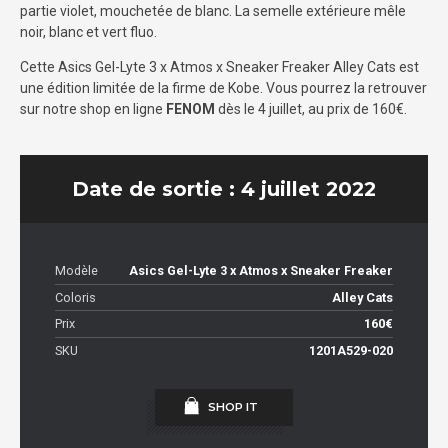
partie violet, mouchetée de blanc. La semelle extérieure mêle
noir, blanc et vert fluo.
Cette Asics Gel-Lyte 3 x Atmos x Sneaker Freaker Alley Cats est
une édition limitée de la firme de Kobe. Vous pourrez la retrouver
sur notre shop en ligne
FENOM
dès le 4 juillet, au prix de 160€.
Date de sortie : 4 juillet 2022
Modèle
Asics Gel-Lyte 3 x Atmos x Sneaker Freaker
Coloris
Alley Cats
Prix
160€
SKU
1201A529-020
SHOP IT