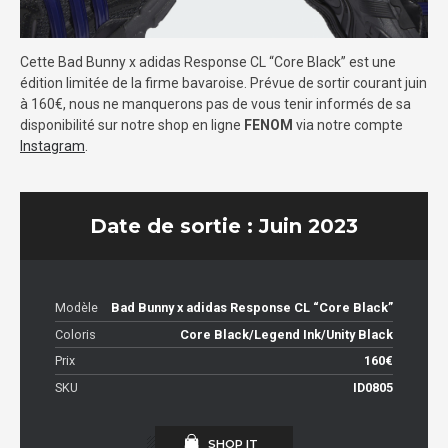
Cette Bad Bunny x adidas Response CL “Core Black” est une
édition limitée de la firme bavaroise. Prévue de sortir courant juin
à 160€, nous ne manquerons pas de vous tenir informés de sa
disponibilité sur notre shop en ligne
FENOM
via notre compte
Instagram
.
Date de sortie : Juin 2023
Modèle
Bad Bunny x adidas Response CL “Core Black”
Coloris
Core Black/Legend Ink/Unity Black
Prix
160€
SKU
ID0805
SHOP IT