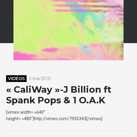
VIDÉOS
5 mai 2010
« CaliWay »-J Billion ft
Spank Pops & 1 O.A.K
[vimeo width= »640″
height= »480″]http://vimeo.com/7935343[/vimeo]