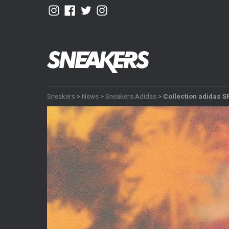
Sneakers
>
News
>
Sneakers Adidas
>
Collection adidas S