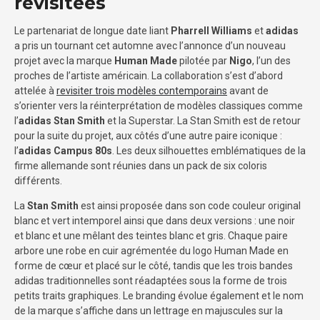
revisitées
Le partenariat de longue date liant
Pharrell Williams
et
adidas
a pris un tournant cet automne avec l’annonce d’un nouveau
projet avec la marque
Human Made
pilotée par
Nigo
, l’un des
proches de l’artiste américain. La collaboration s’est d’abord
attelée à
revisiter trois modèles contemporains
avant de
s’orienter vers la réinterprétation de modèles classiques comme
l’
adidas Stan Smith
et la Superstar. La Stan Smith est de retour
pour la suite du projet, aux côtés d’une autre paire iconique :
l’
adidas Campus 80s
. Les deux silhouettes emblématiques de la
firme allemande sont réunies dans un pack de six coloris
différents.
La
Stan Smith
est ainsi proposée dans son code couleur original
blanc et vert intemporel ainsi que dans deux versions : une noir
et blanc et une mêlant des teintes blanc et gris. Chaque paire
arbore une robe en cuir agrémentée du logo Human Made en
forme de cœur et placé sur le côté, tandis que les trois bandes
adidas traditionnelles sont réadaptées sous la forme de trois
petits traits graphiques. Le branding évolue également et le nom
de la marque s’affiche dans un lettrage en majuscules sur la