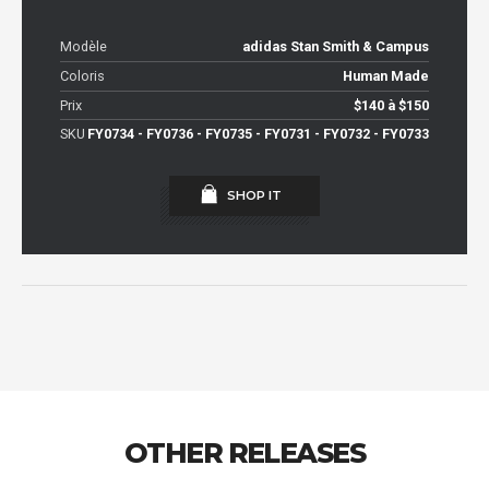
Modèle
adidas Stan Smith & Campus
Coloris
Human Made
Prix
$140 à $150
SKU
FY0734 - FY0736 - FY0735 - FY0731 - FY0732 - FY0733
SHOP IT
OTHER RELEASES