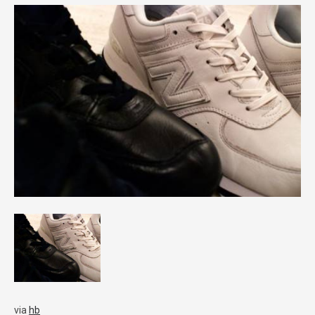
via
hb