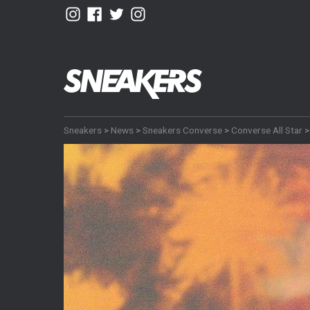
Sneakers
>
News
>
Sneakers Converse
>
Converse All Star