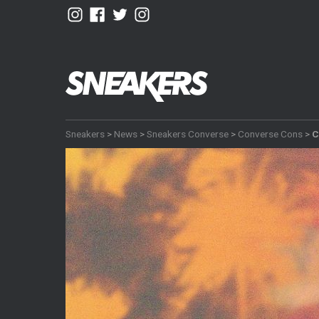
Sneakers
>
News
>
Sneakers Converse
>
Converse Cons
>
C