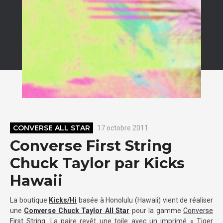
CONVERSE ALL STAR
17 octobre 2011
Converse First String
Chuck Taylor par Kicks
Hawaii
La boutique
Kicks/Hi
basée à Honolulu (Hawaii) vient de réaliser
une
Converse Chuck Taylor All Star
pour la gamme
Converse
First String
. La paire revêt une toile avec un imprimé « Tiger