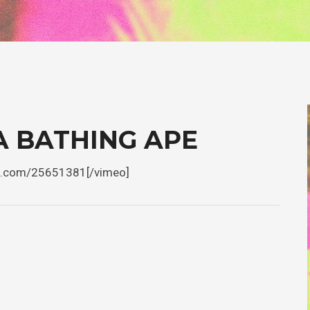
A BATHING APE
meo.com/25651381[/vimeo]