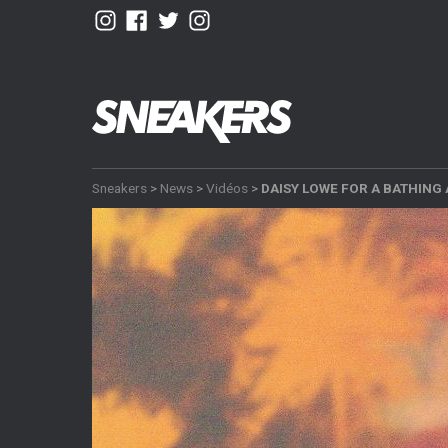
Sneakers
>
News
>
Vidéos
>
DAISY LOWE FOR A BATHING