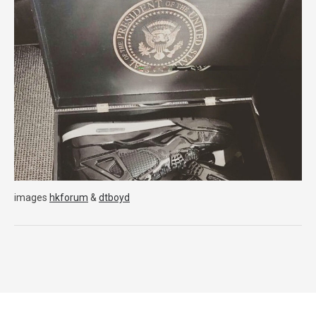
images
hkforum
&
dtboyd