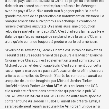
d’autres pays asiatiques, sauf la Chine. Le projet du président est
d’obtenir un accord pour rendre plus profitable les échanges
avec les pays d’Asie. Nike aurait tout à gagner puisqu’à la très
grande majorité de sa production est notamment au Vietnam. La
marque américaine aurait promis en échange la création de
milliers d’emplois aux Etats-Unis mais aussi une production
relocalisée partiellement aux USA. C’est d’ailleurs
la marque New
Balance qui n’a pas manqué de se plaindre
de la visite d’Obama
alors qu’elle continue toujours à produire sur le sol américain.
Si vous ne le savez pas, Barack Obama est un fan de basketball.
Il réunit d’ailleurs régulièrement des joueurs à la Maison Blanche.
Originaire de Chicago, il est également un grand admirateur de
Michael Jordan et des Chicago Bulls. C’est surement pour cette
raison que la marque n’a pas raté l’occasion de lui offrir plusieurs
articles estampillés du Swoosh. D’après les rumeurs, il aurait eu
une paire de Jordan imaginée par Michael Jordan, Tinker
Hatfield et Mark Parker,
Jordan MTM
. Aux couleurs des USA,
elle aurait été offerte dans cette boite qui parodie la pub BO
KNOWS avec un BARACK KNOWS. Puis une autre boite spéciale
contenant une Air Jordan 11Lab4 lui aurait été offerte. Enfin, il
serait également reparti avec une
Nike Air Force 1
unique ainsi