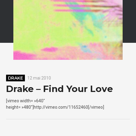
DRAKE
12 mai 2010
Drake – Find Your Love
[vimeo width= »640″
height= »480″]http://vimeo.com/11652460[/vimeo]