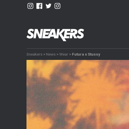
Sneakers
>
News
>
Wear
>
Futura x Stussy