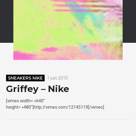
SNEAKERS NIKE
1 juin 2010
Griffey – Nike
[vimeo width= »640″
height= »480″]http://vimeo.com/12145119[/vimeo]