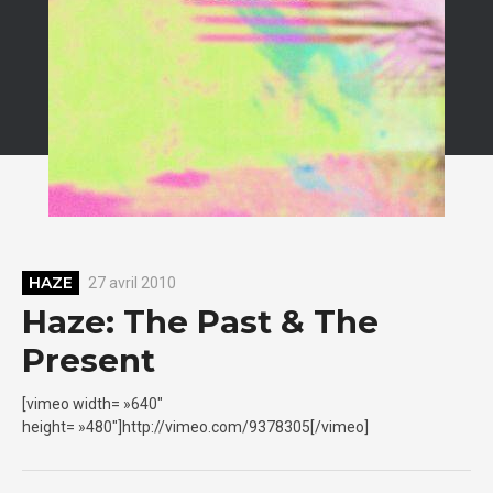
HAZE
27 avril 2010
Haze: The Past & The
Present
[vimeo width= »640″
height= »480″]http://vimeo.com/9378305[/vimeo]